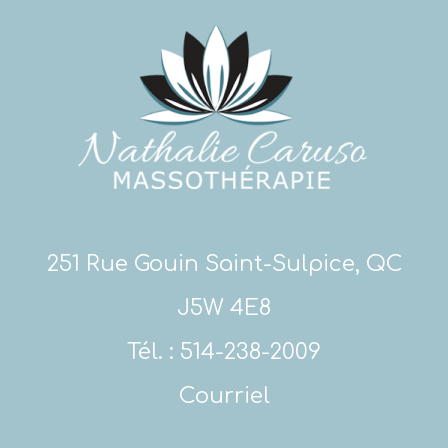
251 Rue Gouin Saint-Sulpice, QC
J5W 4E8
Tél. :
514-238-2009
Courriel